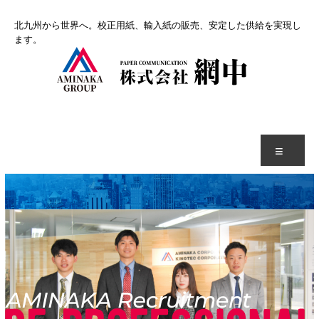
コ
北九州から世界へ。校正用紙、輸入紙の販売、安定した供給を実現し
ン
ます。
テ
ン
ツ
へ
ス
キ
ッ
プ
メ
ニ
ュ
ー