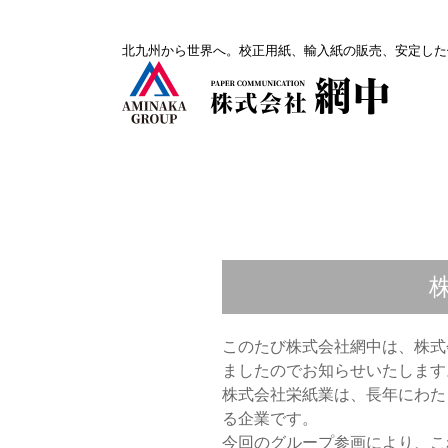
コ
北九州から世界へ。校正用紙、輸入紙の販売、安定した
ン
テ
ン
ツ
へ
ス
キ
ッ
プ
このたび株式会社網中は、株式
ましたのでお知らせいたします
株式会社栄紙業は、長年にわた
る企業です。
今回のグループ参画により、こ