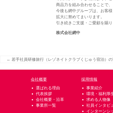
商品力を組み合わせることで、
今後も網中グループは、お客様
拡大に努めてまいります。
引き続きご支援・ご愛顧を賜り
株式会社網中
←
若手社員研修旅行（レゾネイトクラブくじゅう宿泊）の
会社概要
採用情報
選ばれる理由
事業紹介
代表挨拶
環境・福利厚
会社概要・沿革
求める人物像
事業所一覧
社員インタビ
インターンシ