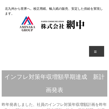
コ
北九州から世界へ。校正用紙、輸入紙の販売、安定した供給を実現し
ン
ます。
テ
ン
ツ
へ
ス
キ
ッ
プ
メ
ニ
ュ
ー
インフレ対策年収増額早期達成 新計
画発表
昨年発表しました、社員のインフレ対策年収増額計画を昨年