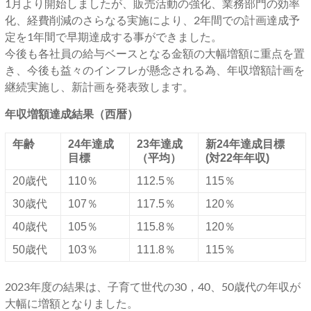
1月より開始しましたが、販売活動の強化、業務部門の効率
化、経費削減のさらなる実施により、2年間での計画達成予
定を1年間で早期達成する事ができました。
今後も各社員の給与ベースとなる金額の大幅増額に重点を置
き、今後も益々のインフレが懸念される為、年収増額計画を
継続実施し、新計画を発表致します。
年収増額達成結果（西暦）
年齢
24年達成
23年達成
新24年達成目標
目標
（平均）
(対22年年収)
20歳代
110％
112.5％
115％
30歳代
107％
117.5％
120％
40歳代
105％
115.8％
120％
50歳代
103％
111.8％
115％
2023年度の結果は、子育て世代の30，40、50歳代の年収が
大幅に増額となりました。